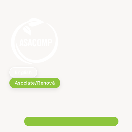
Ir
al
contenido
English
Asociate/Renová